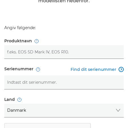
modellisten nedenfor.
Angiv følgende:
Åbn
Produktnavn
Åbn
Serienummer
Find dit serienummer

Åbn
Land