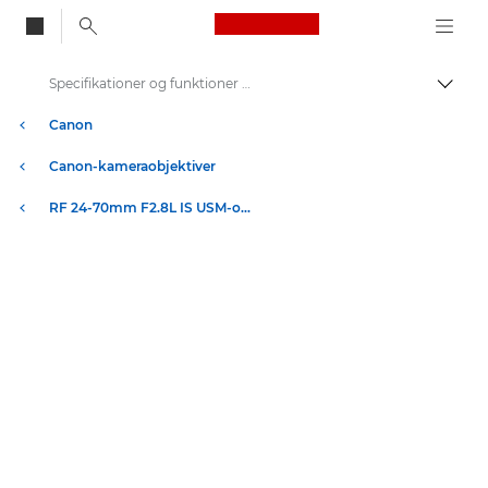
Canon Logo, back to
Specifikationer og funktioner – RF 24-70mm F2.8L IS USM-objektiver
Skift
Canon
Canon-kameraobjektiver
RF 24-70mm F2.8L IS USM-objektiver