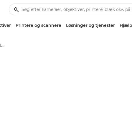
tiver
Printere og scannere
Løsninger og tjenester
Hjælp
Canon EF 50mm f/1.8 STM - Lenses - Camera & Photo lenses