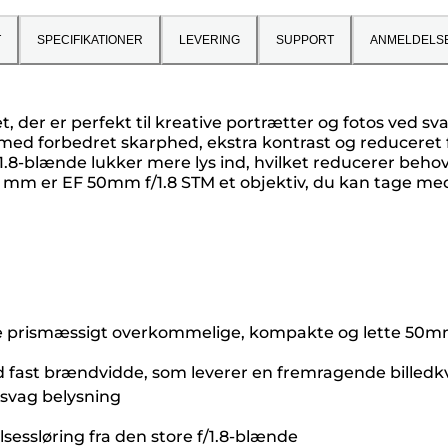
T
SPECIFIKATIONER
LEVERING
SUPPORT
ANMELDELS
t, der er perfekt til kreative portrætter og fotos ved 
 med forbedret skarphed, ekstra kontrast og reduceret f
.8-blænde lukker mere lys ind, hvilket reducerer behov
m er EF 50mm f/1.8 STM et objektiv, du kan tage med 
dette prismæssigt overkommelige, kompakte og lette 50
ast brændvidde, som leverer en fremragende billedkvali
 svag belysning
essløring fra den store f/1.8-blænde