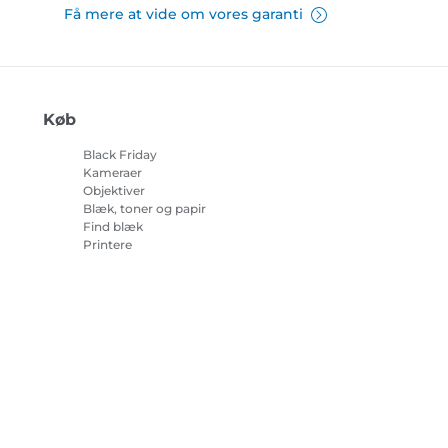
Få mere at vide om vores garanti
Køb
Black Friday
Kameraer
Objektiver
Blæk, toner og papir
Find blæk
Printere
Camcordere
Tilbehør og merchandise
Bestsellere
r om cookies
Cookie-indstillinger