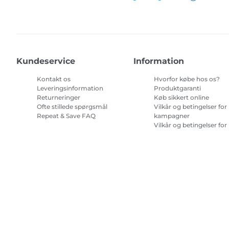
Kundeservice
Information
Kontakt os
Hvorfor købe hos os?
Leveringsinformation
Produktgaranti
Returneringer
Køb sikkert online
Ofte stillede spørgsmål
Vilkår og betingelser for
Repeat & Save FAQ
kampagner
Vilkår og betingelser for
abonnement på
printerblæk
Site Map
Handelsbetingelser
Fortrolighedspolitik
Oplysninge