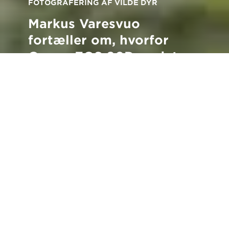
FOTOGRAFERING AF VILDE DYR
Markus Varesvuo
fortæller om, hvorfor
Canon EOS 90D er det
ideelle kamera til
fotografering af dyreliv
Tilbage til alle fortællinger
D
en prisvindende naturfotograf Markus
Varesvuo, der bor i Helsinki, Finland, er
altid tæt på den natur, han elsker.