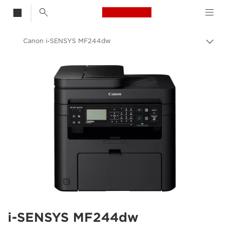
Canon Logo, back t
Canon i-SENSYS MF244dw
Skift
brød
Canon
i-SENSYS MF244dw