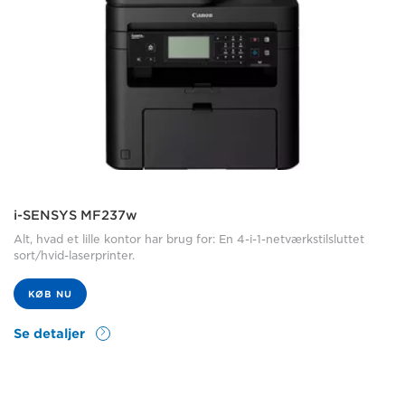
i-SENSYS MF237w
Alt, hvad et lille kontor har brug for: En 4-i-1-netværkstilsluttet
sort/hvid-laserprinter.
KØB NU
Se detaljer