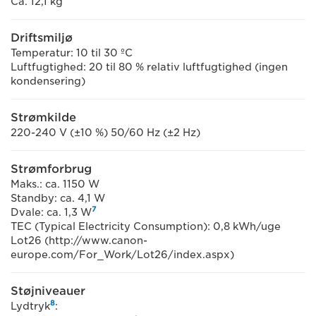
Ca. 12,1 kg
Driftsmiljø
Temperatur: 10 til 30 ºC
Luftfugtighed: 20 til 80 % relativ luftfugtighed (ingen
kondensering)
Strømkilde
220-240 V (±10 %) 50/60 Hz (±2 Hz)
Strømforbrug
Maks.: ca. 1150 W
Standby: ca. 4,1 W
7
Dvale: ca. 1,3 W
TEC (Typical Electricity Consumption): 0,8 kWh/uge
Lot26 (http://www.canon-
europe.com/For_Work/Lot26/index.aspx)
Støjniveauer
8
Lydtryk
: