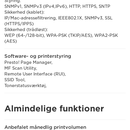
Styring:
SNMPv1, SNMPv3 (IPv4,IPv6), HTTP, HTTPS, SNTP
Sikkerhed (kablet):
IP/Mac-adressefiltrering, IEEE802.1X, SNMPv3, SSL
(HTTPS/IPPS)
Sikkerhed (trådløst):
WEP (64-/128-bit), WPA-PSK (TKIP/AES), WPA2-PSK
(AES)
Software- og printerstyring
Presto! Page Manager,
MF Scan Utility,
Remote User Interface (RUI),
SSID Tool,
Tonerstatusværktøj,
Almindelige funktioner
Anbefalet månedlig printvolumen