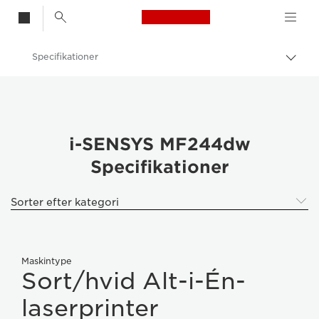
Canon Logo, back t
Specifikationer
Skift
brød
Canon
Canon i-SENSYS MF244dw
i-SENSYS MF244dw
Specifikationer
Sorter efter kategori
Maskintype
Sort/hvid Alt-i-Én-
laserprinter