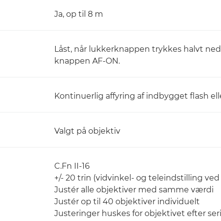
Ja, op til 8 m
Låst, når lukkerknappen trykkes halvt ned 
knappen AF-ON.
Kontinuerlig affyring af indbygget flash el
Valgt på objektiv
C.Fn II-16
+/- 20 trin (vidvinkel- og teleindstilling ve
Justér alle objektiver med samme værdi
Justér op til 40 objektiver individuelt
Justeringer huskes for objektivet efter 