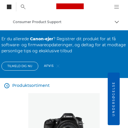
Canon Logo, back to
Consumer Product Support
Skift
Canon
Er du allerede
Canon-ejer
? Registrer dit produkt for at få
software- og firmwareopdateringer, og deltag for at modtage
personlige tips og eksklusive tilbud
AFVIS
TILMELD DIG NU
UNDERSØGELSE
Produktsortiment
