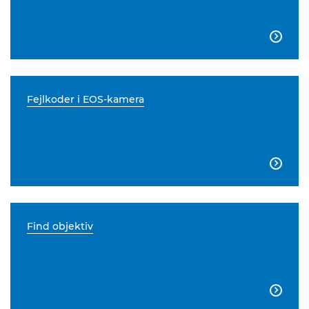

Fejlkoder i EOS-kamera

Find objektiv
