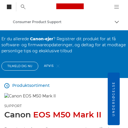
Canon Logo, back to
Consumer Product Support
Skift
Canon
Er du allerede
Canon-ejer
? Registrer dit produkt for at få
software- og firmwareopdateringer, og deltag for at modtage
personlige tips og eksklusive tilbud
AFVIS
TILMELD DIG NU
UNDERSØGELSE
Produktsortiment

SUPPORT
Canon
EOS M50 Mark II