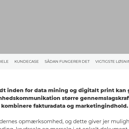
DELE
KUNDECASE
SÅDAN FUNGERER DET
VIGTIGSTE LØSN
t inden for data mining og digitalt print kan 
mhedskommunikation større gennemslagskraft
kombinere fakturadata og marketingindhold.
ndernes opmærksomhed, og dette giver jer muligh