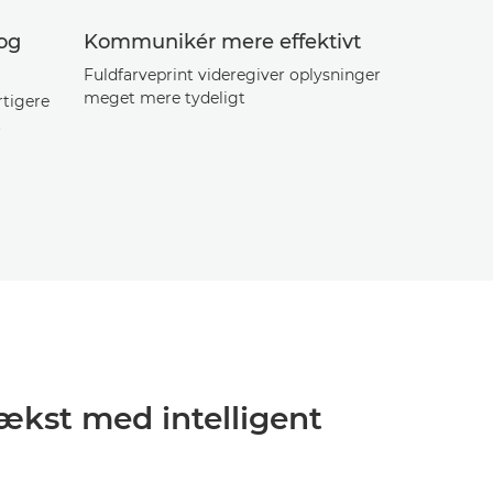
 og
Kommunikér mere effektivt
Fuldfarveprint videregiver oplysninger
meget mere tydeligt
rtigere
t
kst med intelligent