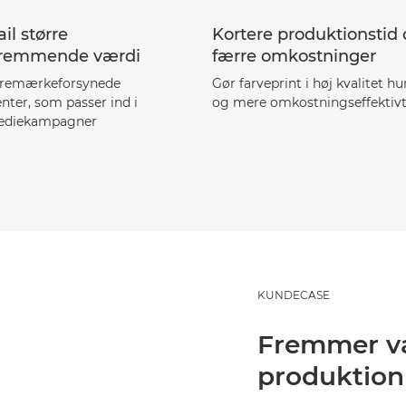
il større
Kortere produktionstid
fremmende værdi
færre omkostninger
aremærkeforsynede
Gør farveprint i høj kvalitet hu
ter, som passer ind i
og mere omkostningseffektiv
ediekampagner
KUNDECASE
Fremmer væ
produktion