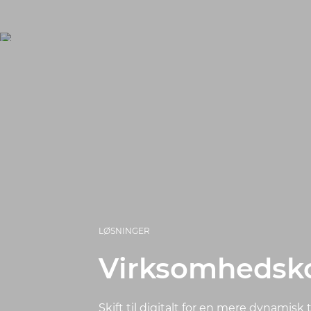
LØSNINGER
Virksomhedsk
Skift til digitalt for en mere dynamisk t