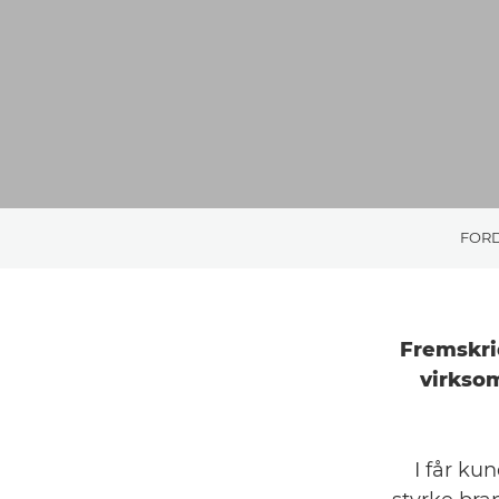
FOR
Fremskrid
virkso
I får ku