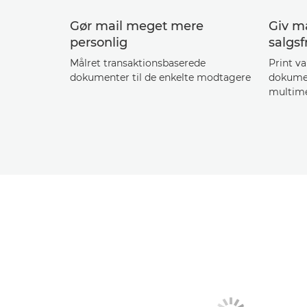
Gør mail meget mere
Giv ma
personlig
salgs
Målret transaktionsbaserede
Print v
dokumenter til de enkelte modtagere
dokumen
multim