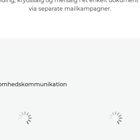
nding, krydssalg og mersalg i et enkelt dokument i
via separate mailkampagner.
irksomhedskommunikation