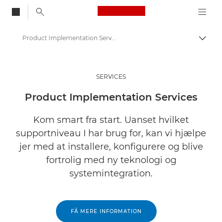
Canon Logo, back to
Product Implementation Services
Skift
Canon
Løsninger og services
SERVICES
Services
Product Implementation Services
Workspace Lifecycle Services
Kom smart fra start. Uanset hvilket
supportniveau I har brug for, kan vi hjælpe
jer med at installere, konfigurere og blive
fortrolig med ny teknologi og
systemintegration.
FÅ MERE INFORMATION