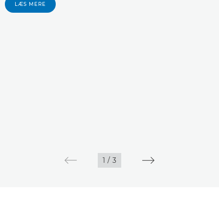
LÆS MERE
1
/
3