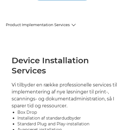
Product Implementation Services
Installation af enheder
Implementering af løsninger
Device Installation
Services
Projektledelse
Kundekurser
Vi tilbyder en række professionelle services til
implementering af nye løsninger til print-,
Relaterede services
scannings- og dokumentadministration, så I
sparer tid og ressourcer.
Box Drop
Installation af standardudbyder
Standard Plug and Play-installation
Avanceret installation