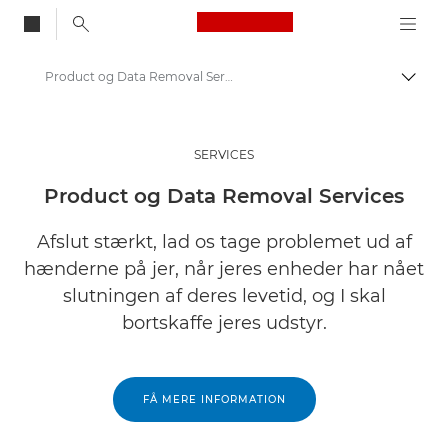
Canon Logo, back to
Product og Data Removal Services
Skift
Canon
Løsninger og services
SERVICES
Services
Product og Data Removal Services
Workspace Lifecycle Services
Afslut stærkt, lad os tage problemet ud af
hænderne på jer, når jeres enheder har nået
slutningen af deres levetid, og I skal
bortskaffe jeres udstyr.
FÅ MERE INFORMATION