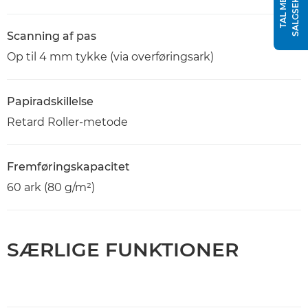
T
T
A
L
M
E
D
E
N
S
A
L
G
S
E
K
S
P
E
R
Scanning af pas
Op til 4 mm tykke (via overføringsark)
Papiradskillelse
Retard Roller-metode
Fremføringskapacitet
60 ark (80 g/m²)
SÆRLIGE FUNKTIONER