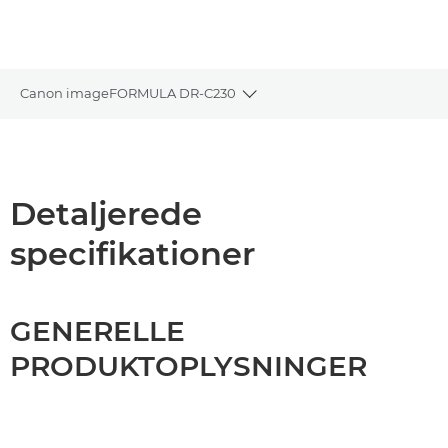
Canon imageFORMULA DR-C230
Toggle breadcrumbs
Oversigt
Specifikationer
Detaljerede
specifikationer
Support
GENERELLE
PRODUKTOPLYSNINGER