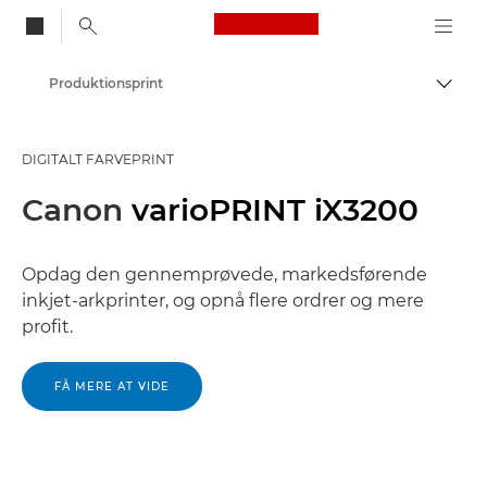
Canon Logo, back to
Produktionsprint
Skift
Canon
DIGITALT FARVEPRINT
Løsninger og services
Canon
varioPRINT iX3200
Erhvervsprodukter
Opdag den gennemprøvede, markedsførende
inkjet-arkprinter, og opnå flere ordrer og mere
profit.
FÅ MERE AT VIDE