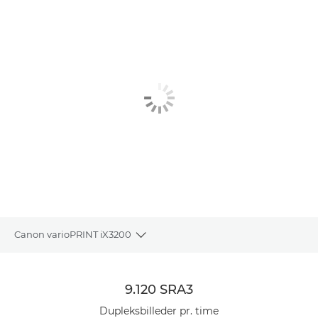
Canon varioPRINT iX3200
Toggle breadcrumbs
Oversigt
9.120 SRA3
Specifikationer
Dupleksbilleder pr. time