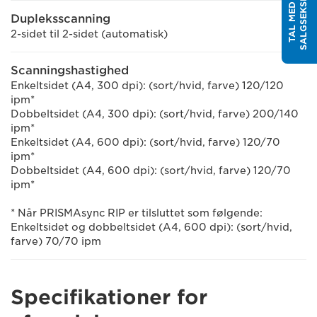
T
T
A
L
M
E
D
E
N
S
A
L
G
S
E
K
S
P
E
R
Dupleksscanning
2-sidet til 2-sidet (automatisk)
Scanningshastighed
Enkeltsidet (A4, 300 dpi): (sort/hvid, farve) 120/120
ipm*
Dobbeltsidet (A4, 300 dpi): (sort/hvid, farve) 200/140
ipm*
Enkeltsidet (A4, 600 dpi): (sort/hvid, farve) 120/70
ipm*
Dobbeltsidet (A4, 600 dpi): (sort/hvid, farve) 120/70
ipm*
* Når PRISMAsync RIP er tilsluttet som følgende:
Enkeltsidet og dobbeltsidet (A4, 600 dpi): (sort/hvid,
farve) 70/70 ipm
Specifikationer for