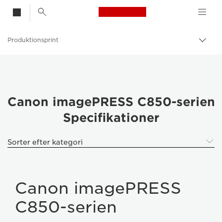
Canon Logo, back t
Produktionsprint
Skif
Canon
Løsninger og services
Erhvervsprodukter
Canon imagePRESS C850-serien
Specifikationer
Sorter efter kategori
Canon imagePRESS
C850-serien