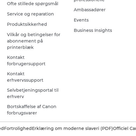
Ofte stillede spørgsmål
Ambassadører
Service og reparation
Events
Produktsikkerhed
Business Insights
Vilkår og betingelser for
abonnement på
printerblæk
Kontakt
forbrugersupport
Kontakt
erhvervssupport
Selvbetjeningsportal til
erhverv
Bortskaffelse af Canon
forbrugsvarer
ed
Fortrolighed
Erklæring om moderne slaveri (PDF)
Officiel 