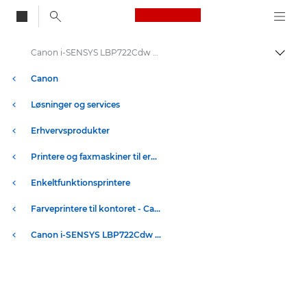
Canon Logo, back to
Canon i-SENSYS LBP722Cdw – Specifikationer
Skift
Canon
Løsninger og services
Erhvervsprodukter
Printere og faxmaskiner til erhverv
Enkeltfunktionsprintere
Farveprintere til kontoret - Canon Danmark
Canon i-SENSYS LBP722Cdw – enkeltfunktionsprintere