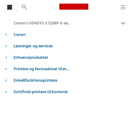
Canon Logo, back to
Canon i-SENSYS X 1238P II-serien – Virksomhedsprintere
Skift
Canon
Løsninger og services
Erhvervsprodukter
Printere og faxmaskiner til erhverv
Enkeltfunktionsprintere
Sort/hvid-printere til kontoret