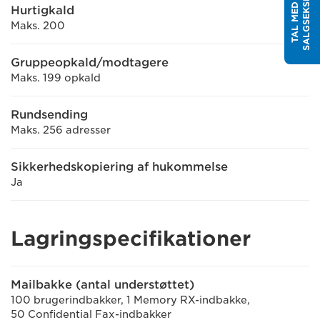
T
T
A
L
M
E
D
E
N
S
A
L
G
S
E
K
S
P
E
R
Hurtigkald
Maks. 200
Gruppeopkald/modtagere
Maks. 199 opkald
Rundsending
Maks. 256 adresser
Sikkerhedskopiering af hukommelse
Ja
Lagringspecifikationer
Mailbakke (antal understøttet)
100 brugerindbakker, 1 Memory RX-indbakke,
50 Confidential Fax-indbakker