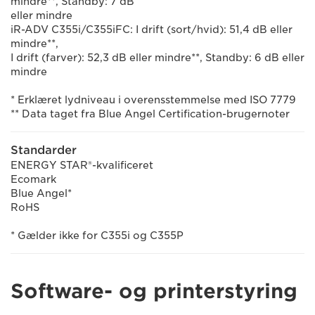
mindre**, Standby: 7 dB
eller mindre
iR-ADV C355i/C355iFC: I drift (sort/hvid): 51,4 dB eller
mindre**,
I drift (farver): 52,3 dB eller mindre**, Standby: 6 dB eller
mindre
* Erklæret lydniveau i overensstemmelse med ISO 7779
** Data taget fra Blue Angel Certification-brugernoter
Standarder
ENERGY STAR®-kvalificeret
Ecomark
Blue Angel*
RoHS
* Gælder ikke for C355i og C355P
Software- og printerstyring