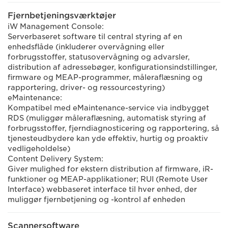
Fjernbetjeningsværktøjer
iW Management Console:
Serverbaseret software til central styring af en
enhedsflåde (inkluderer overvågning eller
forbrugsstoffer, statusovervågning og advarsler,
distribution af adressebøger, konfigurationsindstillinger,
firmware og MEAP-programmer, måleraflæsning og
rapportering, driver- og ressourcestyring)
eMaintenance:
Kompatibel med eMaintenance-service via indbygget
RDS (muliggør måleraflæsning, automatisk styring af
forbrugsstoffer, fjerndiagnosticering og rapportering, så
tjenesteudbydere kan yde effektiv, hurtig og proaktiv
vedligeholdelse)
Content Delivery System:
Giver mulighed for ekstern distribution af firmware, iR-
funktioner og MEAP-applikationer; RUI (Remote User
Interface) webbaseret interface til hver enhed, der
muliggør fjernbetjening og -kontrol af enheden
Scannersoftware