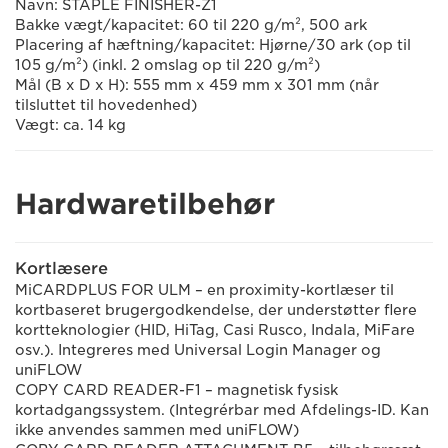
Navn: STAPLE FINISHER-Z1
Bakke vægt/kapacitet: 60 til 220 g/m², 500 ark
Placering af hæftning/kapacitet: Hjørne/30 ark (op til
105 g/m²) (inkl. 2 omslag op til 220 g/m²)
Mål (B x D x H): 555 mm x 459 mm x 301 mm (når
tilsluttet til hovedenhed)
Vægt: ca. 14 kg
Hardwaretilbehør
Kortlæsere
MiCARDPLUS FOR ULM – en proximity-kortlæser til
kortbaseret brugergodkendelse, der understøtter flere
kortteknologier (HID, HiTag, Casi Rusco, Indala, MiFare
osv.). Integreres med Universal Login Manager og
uniFLOW
COPY CARD READER-F1 – magnetisk fysisk
kortadgangssystem. (Integrérbar med Afdelings-ID. Kan
ikke anvendes sammen med uniFLOW)