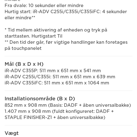
Fra dvale: 10 sekunder eller mindre
Hurtig start: iR-ADV C255i/C355i/C355iFC: 4 sekunder
eller mindre**
* Tid mellem aktivering af enheden og tryk på
starttasten. Hurtigstart Til
** Den tid der går, før vigtige handlinger kan foretages
på touchpanelet
Mål (B x D x H)
iR-ADV C355P: 511 mm x 651 mm x 541 mm
iR-ADV C255i/C355i: 511 mm x 651 mm x 639 mm
iR-ADV C355iFC: 511 mm x 651 mm x 1064 mm
Installationsområde (B x D)
852 mm x 908 mm (Basis: DADF + åben universalbakke)
1.407 mm x 908 mm (fuldt konfigureret: DADF +
STAPLE FINISHER-Z1 + åben universalbakke)
Vægt