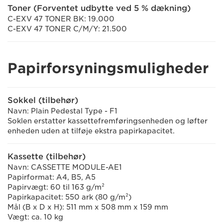
Toner (Forventet udbytte ved 5 % dækning)
C-EXV 47 TONER BK: 19.000
C-EXV 47 TONER C/M/Y: 21.500
Papirforsyningsmuligheder
Sokkel (tilbehør)
Navn: Plain Pedestal Type - F1
Soklen erstatter kassettefremføringsenheden og løfter
enheden uden at tilføje ekstra papirkapacitet.
Kassette (tilbehør)
Navn: CASSETTE MODULE-AE1
Papirformat: A4, B5, A5
Papirvægt: 60 til 163 g/m²
Papirkapacitet: 550 ark (80 g/m²)
Mål (B x D x H): 511 mm x 508 mm x 159 mm
Vægt: ca. 10 kg