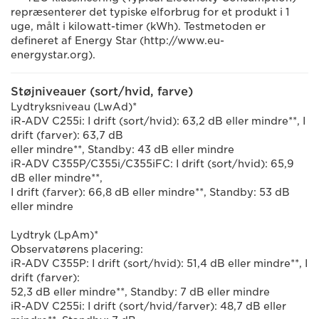
repræsenterer det typiske elforbrug for et produkt i 1
uge, målt i kilowatt-timer (kWh). Testmetoden er
defineret af Energy Star (http://www.eu-
energystar.org).
Støjniveauer (sort/hvid, farve)
Lydtryksniveau (LwAd)*
iR-ADV C255i: I drift (sort/hvid): 63,2 dB eller mindre**, I
drift (farver): 63,7 dB
eller mindre**, Standby: 43 dB eller mindre
iR-ADV C355P/C355i/C355iFC: I drift (sort/hvid): 65,9
dB eller mindre**,
I drift (farver): 66,8 dB eller mindre**, Standby: 53 dB
eller mindre
Lydtryk (LpAm)*
Observatørens placering:
iR-ADV C355P: I drift (sort/hvid): 51,4 dB eller mindre**, I
drift (farver):
52,3 dB eller mindre**, Standby: 7 dB eller mindre
iR-ADV C255i: I drift (sort/hvid/farver): 48,7 dB eller