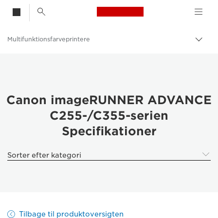
Canon Logo, back t
Multifunktionsfarveprintere
Skif
Canon
Løsninger og services
Erhvervsprodukter
Canon imageRUNNER ADVANCE
C255-/C355-serien
Printere og faxmaskiner til erhverv
Specifikationer
Multifunktionsprintere – Alt-i-Én-printere
Sorter efter kategori
Tilbage til produktoversigten