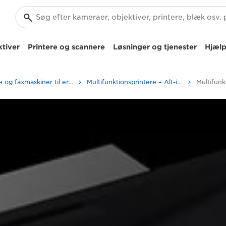
tiver
Printere og scannere
Løsninger og tjenester
Hjælp
Printere og faxmaskiner til erhverv
Multifunktionsprintere – Alt-i-Én-printere
Multifunk