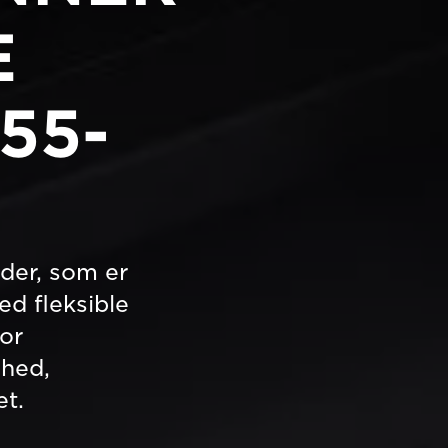
E
55-
der, som er
ed fleksible
or
ghed,
et.