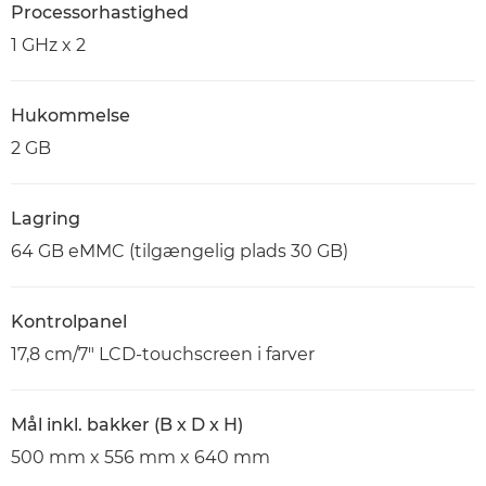
Processorhastighed
1 GHz x 2
Hukommelse
2 GB
Lagring
64 GB eMMC (tilgængelig plads 30 GB)
Kontrolpanel
17,8 cm/7" LCD-touchscreen i farver
Mål inkl. bakker (B x D x H)
500 mm x 556 mm x 640 mm