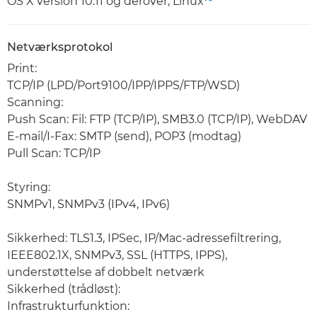
OS X version 10.11 og derover, Linux
Netværksprotokol
Print:
TCP/IP (LPD/Port9100/IPP/IPPS/FTP/WSD)
Scanning:
Push Scan: Fil: FTP (TCP/IP), SMB3.0 (TCP/IP), WebDAV
E-mail/I-Fax: SMTP (send), POP3 (modtag)
Pull Scan: TCP/IP
Styring:
SNMPv1, SNMPv3 (IPv4, IPv6)
Sikkerhed: TLS1.3, IPSec, IP/Mac-adressefiltrering,
IEEE802.1X, SNMPv3, SSL (HTTPS, IPPS),
understøttelse af dobbelt netværk
Sikkerhed (trådløst):
Infrastrukturfunktion: