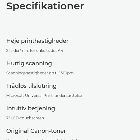
Specifikationer
Specifikationer
Support
Høje printhastigheder
PDF-download
21 sider/min. for enkeltsidet A4
Hurtig scanning
Scanningshastigheder op til 150 ipm
Trådløs tilslutning
Microsoft Universal Print-understøttelse
Intuitiv betjening
7" LCD-touchscreen
Original Canon-toner