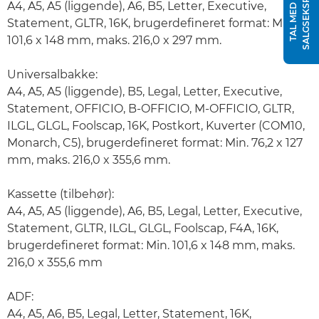
T
T
A
L
M
E
D
E
N
S
A
L
G
S
E
K
S
P
E
R
A4, A5, A5 (liggende), A6, B5, Letter, Executive,
Statement, GLTR, 16K, brugerdefineret format: Min.
101,6 x 148 mm, maks. 216,0 x 297 mm.
Universalbakke:
A4, A5, A5 (liggende), B5, Legal, Letter, Executive,
Statement, OFFICIO, B-OFFICIO, M-OFFICIO, GLTR,
ILGL, GLGL, Foolscap, 16K, Postkort, Kuverter (COM10,
Monarch, C5), brugerdefineret format: Min. 76,2 x 127
mm, maks. 216,0 x 355,6 mm.
Kassette (tilbehør):
A4, A5, A5 (liggende), A6, B5, Legal, Letter, Executive,
Statement, GLTR, ILGL, GLGL, Foolscap, F4A, 16K,
brugerdefineret format: Min. 101,6 x 148 mm, maks.
216,0 x 355,6 mm
ADF:
A4, A5, A6, B5, Legal, Letter, Statement, 16K,