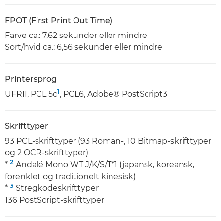
FPOT (First Print Out Time)
Farve ca.: 7,62 sekunder eller mindre
Sort/hvid ca.: 6,56 sekunder eller mindre
Printersprog
1
UFRII, PCL 5c
, PCL6, Adobe® PostScript3
Skrifttyper
93 PCL-skrifttyper (93 Roman-, 10 Bitmap-skrifttyper
og 2 OCR-skrifttyper)
2
*
Andalé Mono WT J/K/S/T*1 (japansk, koreansk,
forenklet og traditionelt kinesisk)
3
*
Stregkodeskrifttyper
136 PostScript-skrifttyper