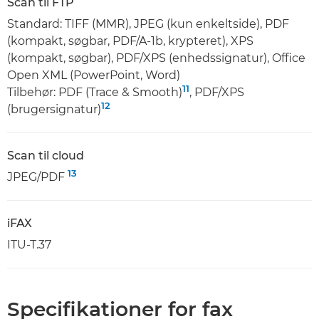
Scan til FTP
Standard: TIFF (MMR), JPEG (kun enkeltside), PDF
(kompakt, søgbar, PDF/A-1b, krypteret), XPS
(kompakt, søgbar), PDF/XPS (enhedssignatur), Office
Open XML (PowerPoint, Word)
11
Tilbehør: PDF (Trace & Smooth)
, PDF/XPS
12
(brugersignatur)
Scan til cloud
13
JPEG/PDF
iFAX
ITU-T.37
Specifikationer for fax