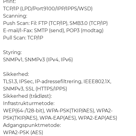
Print:
TCP/IP (LPD/Port9100/IPP/IPPS/WSD)
Scanning:
Push Scan: Fil: FTP (TCP/IP), SMB3.0 (TCP/IP)
E-mail/I-Fax: SMTP (send), POP3 (modtag)
Pull Scan: TCP/IP
Styring:
SNMPv1, SNMPv3 (IPv4, IPv6)
Sikkerhed:
TLS1.3, IPSec, IP-adressefiltrering, IEEE802.1X,
SNMPv3, SSL (HTTPS/IPPS)
Sikkerhed (trådløst):
Infrastrukturmetode:
WEP(64-/128-bit), WPA-PSK(TKIP/AES), WPA2-
PSK(TKIP/AES), WPA-EAP(AES), WPA2-EAP(AES)
Adgangspunktmetode:
WPA2-PSK (AES)