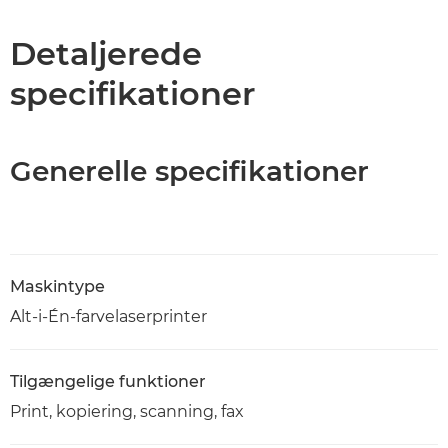
Specifikationer
Detaljerede
specifikationer
Support
PDF-download
Generelle specifikationer
Maskintype
Alt-i-Én-farvelaserprinter
Tilgængelige funktioner
Print, kopiering, scanning, fax