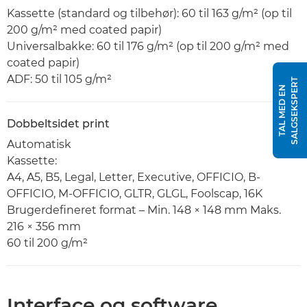
Kassette (standard og tilbehør): 60 til 163 g/m² (op til
200 g/m² med coated papir)
Universalbakke: 60 til 176 g/m² (op til 200 g/m² med
coated papir)
ADF: 50 til 105 g/m²
T
T
A
L
M
E
D
E
N
S
A
L
G
S
E
K
S
P
E
R
Dobbeltsidet print
Automatisk
Kassette:
A4, A5, B5, Legal, Letter, Executive, OFFICIO, B-
OFFICIO, M-OFFICIO, GLTR, GLGL, Foolscap, 16K
Brugerdefineret format – Min. 148 × 148 mm Maks.
216 × 356 mm
60 til 200 g/m²
Interface og software