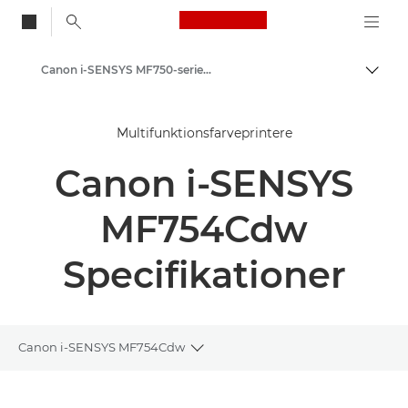
Canon Logo, back to
Canon i-SENSYS MF750-serien – Kontorfarveprintere
Skift
Canon
Multifunktionsfarveprintere
Løsninger og services
Canon i-SENSYS
Erhvervsprodukter
Printere og faxmaskiner til erhverv
MF754Cdw
Multifunktionsprintere – Alt-i-Én-printere
Specifikationer
Multifunktionsfarveprintere
Canon i-SENSYS MF750-serien – Kontorfarveprintere
Canon i-SENSYS MF754Cdw
Toggle breadcrumbs
Oversigt