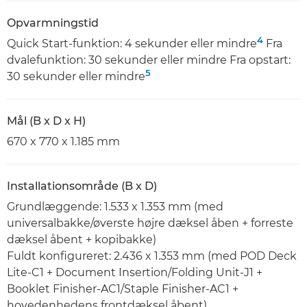
Opvarmningstid
4
Quick Start-funktion: 4 sekunder eller mindre
Fra
dvalefunktion: 30 sekunder eller mindre Fra opstart:
5
30 sekunder eller mindre
Mål (B x D x H)
670 x 770 x 1.185 mm
Installationsområde (B x D)
Grundlæggende: 1.533 x 1.353 mm (med
universalbakke/øverste højre dæksel åben + forreste
dæksel åbent + kopibakke)
Fuldt konfigureret: 2.436 x 1.353 mm (med POD Deck
Lite-C1 + Document Insertion/Folding Unit-J1 +
Booklet Finisher-AC1/Staple Finisher-AC1 +
hovedenhedens frontdæksel åbent)