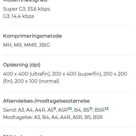
Super G3: 33,6 kbps
G3: 14,4 kbps
Komprimeringsmetode
MH, MR, MMR, JBIG
Opløsning (dpi)
400 x 400 (ultrafin), 200 x 400 (superfin), 200 x 200
(fin), 200 x 100 (normal)
Afsendelses-/modtagelsesstørrelse
9
10
11
12
Send: A3, A4, A4R, A5
, A5R
, B4, B5
, B5R
Modtagelse: A3, B4, A4, A4R, A5R, B5, B5R