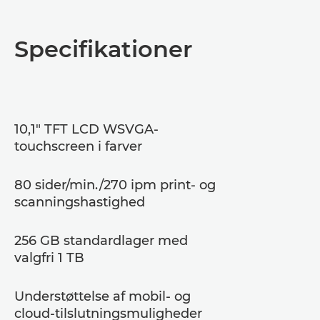
Oversigt
Specifikationer
Specifikationer
Support
10,1" TFT LCD WSVGA-
PDF-download
touchscreen i farver
80 sider/min./270 ipm print- og
scanningshastighed
256 GB standardlager med
valgfri 1 TB
Understøttelse af mobil- og
cloud-tilslutningsmuligheder