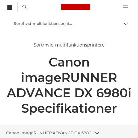
Canon Logo, back to
Sort/hvid-multifunktionsprintere
Skift
Canon
Sort/hvid-multifunktionsprintere
Løsninger og services
Canon
Erhvervsprodukter
Printere og faxmaskiner til erhverv
imageRUNNER
Multifunktionsprintere – Alt-i-Én-printere
ADVANCE DX 6980i
Specifikationer
Canon imageRUNNER ADVANCE DX 6980i
Toggle breadcrum