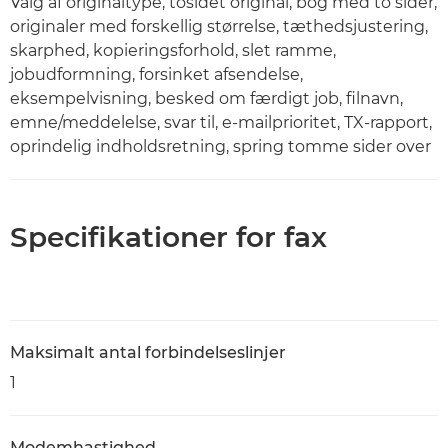
Valg af originaltype, tosidet original, bog med to sider,
originaler med forskellig størrelse, tæthedsjustering,
skarphed, kopieringsforhold, slet ramme,
jobudformning, forsinket afsendelse,
eksempelvisning, besked om færdigt job, filnavn,
emne/meddelelse, svar til, e-mailprioritet, TX-rapport,
oprindelig indholdsretning, spring tomme sider over
Specifikationer for fax
Maksimalt antal forbindelseslinjer
1
Modemhastighed