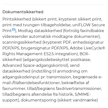
Dokumentsikkerhed
Printsikkerhed (sikkert print, krypteret sikkert print,
print med tvungen tilbageholdelse, uniFLOW Secure
13
Print
), Modtag datasikkerhed (fortrolig faxindbakke
videresender automatisk modtagne dokumenter),
scanningssikkerhed (krypteret PDF, enhedssignatur
PDF/XPS, brugersignatur PDF/XPS, Adobe LiveCycle®
Rights Management ES2.5-integration), BOX-
sikkerhed (adgangskodebeskyttet postkasse,
Advanced Space-adgangskontrol), send
datasikkerhed (indstilling til anmodning om
adgangskodeinput pr. transmission, begrænsede e-
mail-/filafsendelsesfunktioner, bekræftelse af
faxnummer, tillad/begræns faxdrivertransmissioner,
tillad/begræns afsendelse fra historik, S/MIME-
support), dokumentsporing (sikkert vandmærke)