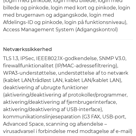
(login med pinkode, login med billede, login med
billede og pinkode, login med kort og pinkode, login
med brugernavn og adgangskode, login med
Afdelings-ID og pinkode, login på funktionsniveau),
Access Management System (Adgangskontrol)
Netværkssikkerhed
TLS 1.3, IPSec, IEEE802.1X-godkendelse, SNMP V3.0,
firewallfunktionalitet (IP/MAC-adressefiltrering),
WPA3-understøttelse, understøttelse af to netværk
(kablet LAN/trådløst LAN, kablet LAN/kablet LAN),
deaktivering af ubrugte funktioner
(aktivering/deaktivering af protokoller/programmer,
aktivering/deaktivering af fjernbrugerinterface,
aktivering/deaktivering af USB-interface),
kommunikationslinjeseparation (G3 FAX, USB-port,
Advanced Space, scanning og afsendelse –
virusadvarsel i forbindelse med modtagelse af e-mail)