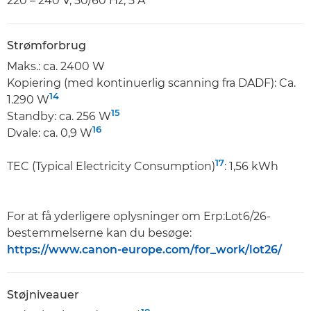
220 – 240 V, 50/60 Hz, 5 A
Strømforbrug
Maks.: ca. 2400 W
Kopiering (med kontinuerlig scanning fra DADF): Ca.
14
1.290 W
15
Standby: ca. 256 W
16
Dvale: ca. 0,9 W
17
TEC (Typical Electricity Consumption)
: 1,56 kWh
For at få yderligere oplysninger om Erp:Lot6/26-
bestemmelserne kan du besøge:
https://www.canon-europe.com/for_work/lot26/
Støjniveauer