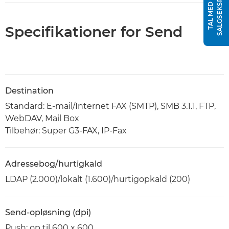
T
T
A
L
M
E
D
E
N
S
A
L
G
S
E
K
S
P
E
R
Specifikationer for Send
Destination
Standard: E-mail/Internet FAX (SMTP), SMB 3.1.1, FTP,
WebDAV, Mail Box
Tilbehør: Super G3-FAX, IP-Fax
Adressebog/hurtigkald
LDAP (2.000)/lokalt (1.600)/hurtigopkald (200)
Send-opløsning (dpi)
Push: op til 600 x 600