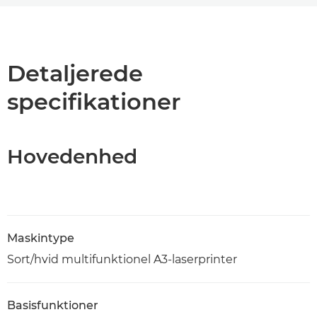
Oversigt
Specifikationer
Detaljerede
specifikationer
Support
PDF-download
Hovedenhed
Maskintype
Sort/hvid multifunktionel A3-laserprinter
Basisfunktioner