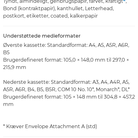
Tyndt, almindeligt, genbrugspapir, farvet, kraftigt
,
Bond (kontraktpapir), kanthullet, Letterhead,
postkort, etiketter, coated, kalkerpapir
Understøttede medieformater
Øverste kassette: Standardformat: A4, A5, A5R, A6R,
B5
Brugerdefineret format: 105,0 × 148,0 mm til 297,0 ×
215,9 mm
Nederste kassette: Standardformat: A3, A4, A4R, A5,
A5R, A6R, B4, B5, B5R, COM 10 No. 10*, Monarch*, DL*
Brugerdefineret format: 105 × 148 mm til 304,8 × 457,2
mm
* Kræver Envelope Attachment A (std)