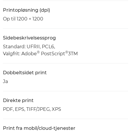
Printopløsning (dpi)
Op til 1200 × 1200
Sidebeskrivelsessprog
Standard: UFRII, PCL6,
®
®
Valgfrit: Adobe
PostScript
3TM
Dobbeltsidet print
Ja
Direkte print
PDF, EPS, TIFF/JPEG, XPS
Print fra mobil/cloud-tjenester