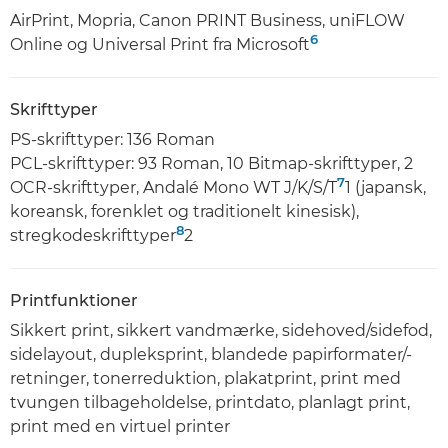
AirPrint, Mopria, Canon PRINT Business, uniFLOW
6
Online og Universal Print fra Microsoft
Skrifttyper
PS-skrifttyper: 136 Roman
PCL-skrifttyper: 93 Roman, 10 Bitmap-skrifttyper, 2
7
OCR-skrifttyper, Andalé Mono WT J/K/S/T
1 (japansk,
koreansk, forenklet og traditionelt kinesisk),
8
stregkodeskrifttyper
2
Printfunktioner
Sikkert print, sikkert vandmærke, sidehoved/sidefod,
sidelayout, dupleksprint, blandede papirformater/-
retninger, tonerreduktion, plakatprint, print med
tvungen tilbageholdelse, printdato, planlagt print,
print med en virtuel printer