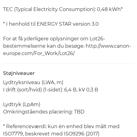
TEC (Typical Electricity Consumption): 0,48 kWh*
* I henhold til ENERGY STAR version 3.0
For at få yderligere oplysninger om Lot26-
bestemmelserne kan du besøge: http://www.canon-
europe.com/For_Work/Lot26/
Støjniveauer
Lydtryksniveau (LWA, m)
I drift (sort/hvid) (1-sidet): 6,4 B, kV 0,3 B
Lydtryk (LpAm)
Omkringståendes placering: TBD
* Referenceværdi: kun én enhed blev målt med
ISO7779, beskrevet med ISO9296 (2017)