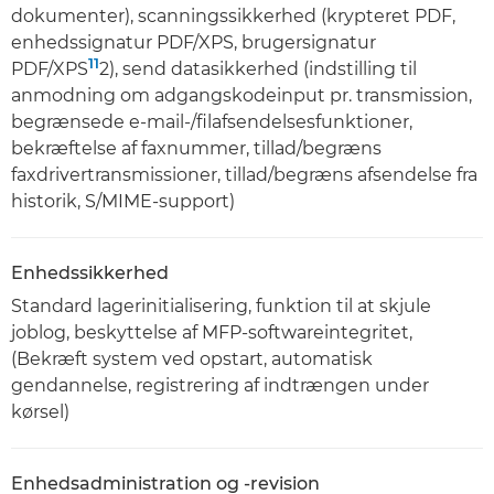
dokumenter), scanningssikkerhed (krypteret PDF,
enhedssignatur PDF/XPS, brugersignatur
11
PDF/XPS
2), send datasikkerhed (indstilling til
anmodning om adgangskodeinput pr. transmission,
begrænsede e-mail-/filafsendelsesfunktioner,
bekræftelse af faxnummer, tillad/begræns
faxdrivertransmissioner, tillad/begræns afsendelse fra
historik, S/MIME-support)
Enhedssikkerhed
Standard lagerinitialisering, funktion til at skjule
joblog, beskyttelse af MFP-softwareintegritet,
(Bekræft system ved opstart, automatisk
gendannelse, registrering af indtrængen under
kørsel)
Enhedsadministration og -revision