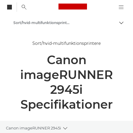
Canon Logo, back to
Sort/hvid-multifunktionsprintere
Skift
Canon
Sort/hvid-multifunktionsprintere
Løsninger og services
Canon
Erhvervsprodukter
Printere og faxmaskiner til erhverv
imageRUNNER
Multifunktionsprintere – Alt-i-Én-printere
2945i
Specifikationer
Canon imageRUNNER 2945i
Toggle breadcrumbs