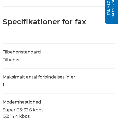
T
T
A
L
M
E
D
E
N
S
A
L
G
S
E
K
S
P
E
R
Specifikationer for fax
Tilbehør/standard
Tilbehør
Maksimalt antal forbindelseslinjer
1
Modemhastighed
Super G3: 33,6 kbps
G3: 14,4 kbps