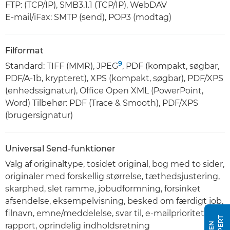
FTP: (TCP/IP), SMB3.1.1 (TCP/IP), WebDAV
E-mail/iFax: SMTP (send), POP3 (modtag)
Filformat
9
Standard: TIFF (MMR), JPEG
, PDF (kompakt, søgbar,
PDF/A-1b, krypteret), XPS (kompakt, søgbar), PDF/XPS
(enhedssignatur), Office Open XML (PowerPoint,
Word) Tilbehør: PDF (Trace & Smooth), PDF/XPS
(brugersignatur)
Universal Send-funktioner
Valg af originaltype, tosidet original, bog med to sider,
originaler med forskellig størrelse, tæthedsjustering,
skarphed, slet ramme, jobudformning, forsinket
afsendelse, eksempelvisning, besked om færdigt job,
filnavn, emne/meddelelse, svar til, e-mailprioritet, TX-
rapport, oprindelig indholdsretning