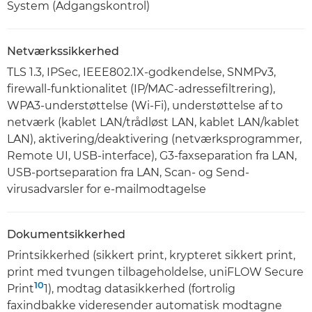
System (Adgangskontrol)
Netværkssikkerhed
TLS 1.3, IPSec, IEEE802.1X-godkendelse, SNMPv3,
firewall-funktionalitet (IP/MAC-adressefiltrering),
WPA3-understøttelse (Wi-Fi), understøttelse af to
netværk (kablet LAN/trådløst LAN, kablet LAN/kablet
LAN), aktivering/deaktivering (netværksprogrammer,
Remote UI, USB-interface), G3-faxseparation fra LAN,
USB-portseparation fra LAN, Scan- og Send-
virusadvarsler for e-mailmodtagelse
Dokumentsikkerhed
Printsikkerhed (sikkert print, krypteret sikkert print,
print med tvungen tilbageholdelse, uniFLOW Secure
10
Print
1), modtag datasikkerhed (fortrolig
faxindbakke videresender automatisk modtagne