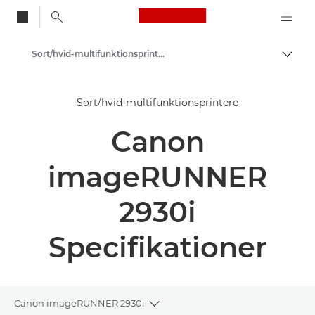
Canon Logo, back to
Sort/hvid-multifunktionsprintere
Skift
Canon
Sort/hvid-multifunktionsprintere
Løsninger og services
Canon
Erhvervsprodukter
Printere og faxmaskiner til erhverv
imageRUNNER
Multifunktionsprintere – Alt-i-Én-printere
2930i
Specifikationer
Canon imageRUNNER 2930i
Toggle breadcrumbs