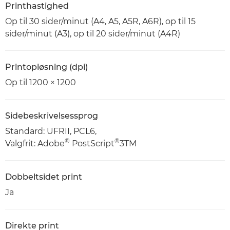
Printhastighed
Op til 30 sider/minut (A4, A5, A5R, A6R), op til 15
sider/minut (A3), op til 20 sider/minut (A4R)
Printopløsning (dpi)
Op til 1200 × 1200
Sidebeskrivelsessprog
Standard: UFRII, PCL6,
®
®
Valgfrit: Adobe
PostScript
3TM
Dobbeltsidet print
Ja
Direkte print