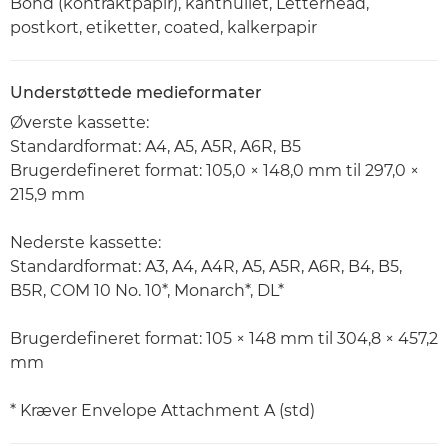
Bond (kontraktpapir), kanthullet, Letterhead,
postkort, etiketter, coated, kalkerpapir
Understøttede medieformater
Øverste kassette:
Standardformat: A4, A5, A5R, A6R, B5
Brugerdefineret format: 105,0 × 148,0 mm til 297,0 ×
215,9 mm
Nederste kassette:
Standardformat: A3, A4, A4R, A5, A5R, A6R, B4, B5,
B5R, COM 10 No. 10*, Monarch*, DL*
Brugerdefineret format: 105 × 148 mm til 304,8 × 457,2
mm
* Kræver Envelope Attachment A (std)