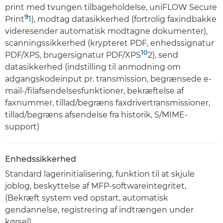
print med tvungen tilbageholdelse, uniFLOW Secure
9
Print
1), modtag datasikkerhed (fortrolig faxindbakke
videresender automatisk modtagne dokumenter),
scanningssikkerhed (krypteret PDF, enhedssignatur
10
PDF/XPS, brugersignatur PDF/XPS
2), send
datasikkerhed (indstilling til anmodning om
adgangskodeinput pr. transmission, begrænsede e-
mail-/filafsendelsesfunktioner, bekræftelse af
faxnummer, tillad/begræns faxdrivertransmissioner,
tillad/begræns afsendelse fra historik, S/MIME-
support)
Enhedssikkerhed
Standard lagerinitialisering, funktion til at skjule
joblog, beskyttelse af MFP-softwareintegritet,
(Bekræft system ved opstart, automatisk
gendannelse, registrering af indtrængen under
kørsel)