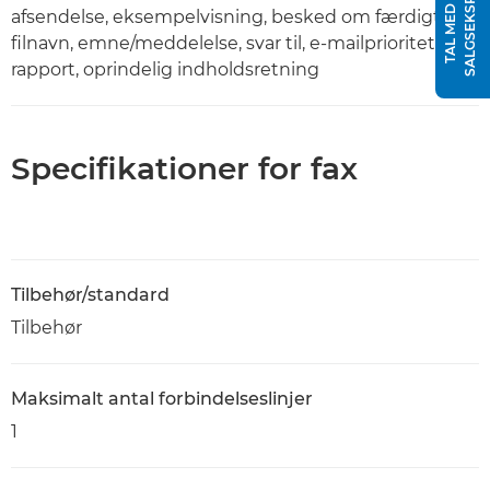
T
T
A
L
M
E
D
E
N
S
A
L
G
S
E
K
S
P
E
R
afsendelse, eksempelvisning, besked om færdigt job,
filnavn, emne/meddelelse, svar til, e-mailprioritet, TX-
rapport, oprindelig indholdsretning
Specifikationer for fax
Tilbehør/standard
Tilbehør
Maksimalt antal forbindelseslinjer
1