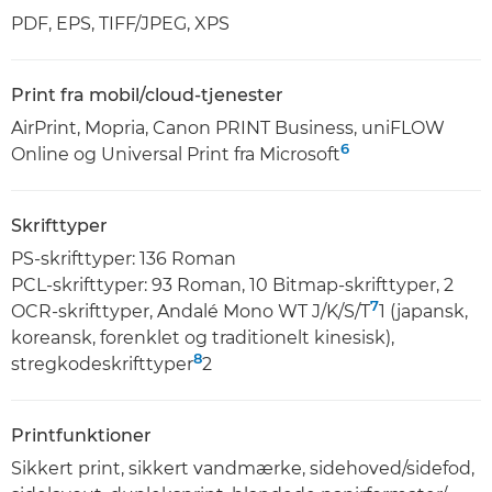
PDF, EPS, TIFF/JPEG, XPS
Print fra mobil/cloud-tjenester
AirPrint, Mopria, Canon PRINT Business, uniFLOW
6
Online og Universal Print fra Microsoft
Skrifttyper
PS-skrifttyper: 136 Roman
PCL-skrifttyper: 93 Roman, 10 Bitmap-skrifttyper, 2
7
OCR-skrifttyper, Andalé Mono WT J/K/S/T
1 (japansk,
koreansk, forenklet og traditionelt kinesisk),
8
stregkodeskrifttyper
2
Printfunktioner
Sikkert print, sikkert vandmærke, sidehoved/sidefod,