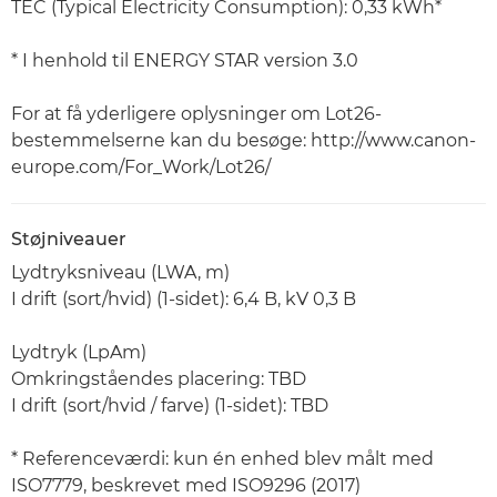
TEC (Typical Electricity Consumption): 0,33 kWh*
* I henhold til ENERGY STAR version 3.0
For at få yderligere oplysninger om Lot26-
bestemmelserne kan du besøge: http://www.canon-
europe.com/For_Work/Lot26/
Støjniveauer
Lydtryksniveau (LWA, m)
I drift (sort/hvid) (1-sidet): 6,4 B, kV 0,3 B
Lydtryk (LpAm)
Omkringståendes placering: TBD
I drift (sort/hvid / farve) (1-sidet): TBD
* Referenceværdi: kun én enhed blev målt med
ISO7779, beskrevet med ISO9296 (2017)