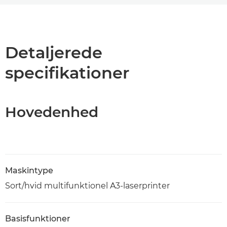
Oversigt
Specifikationer
Detaljerede
specifikationer
Support
PDF-download
Hovedenhed
Maskintype
Sort/hvid multifunktionel A3-laserprinter
Basisfunktioner