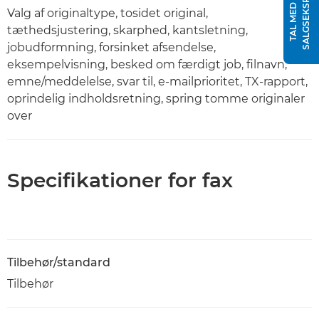
T
T
A
L
M
E
D
E
N
S
A
L
G
S
E
K
S
P
E
R
Valg af originaltype, tosidet original,
tæthedsjustering, skarphed, kantsletning,
jobudformning, forsinket afsendelse,
eksempelvisning, besked om færdigt job, filnavn,
emne/meddelelse, svar til, e-mailprioritet, TX-rapport,
oprindelig indholdsretning, spring tomme originaler
over
Specifikationer for fax
Tilbehør/standard
Tilbehør