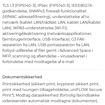
TLS 1.3 (FIPS140-3), IPSec (FIPS140-3), IEEE802.1X-
godkendelse, SNMPv3, firewall-funktionalitet
(IP/MAC-adressefiltrering), understøttelse af to
netværk (kablet LAN/trådløst LAN, kablet LAN/kablet
LAN), WPA3-understøttelse (Wi-Fi),
aktivering/deaktivering (netværksapplikationer,
fjernbrugerinterface, USB-interface), G3 FAX-
separation fra LAN, USB-portseparation fra LAN,
forbyd udførelse af filer gemt i Advanced Space i
MFP, scanning og afsendelse – virusadvarsel i
forbindelse med modtagelse af e-mail
Dokumentsikkerhed
Printsikkerhed (sikkert print, krypteret sikkert print,
print med tvungen tilbageholdelse, uniFLOW Secure
Print*), Modtag datasikkerhed (fortrolig faxindbakke
videresender automatisk modtagne dokumenter),