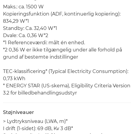
Maks.: ca. 1500 W
Kopieringsfunktion (ADF, kontinuerlig kopiering):
834,29 W*1
Standby: Ca. 32,40 W*1
Dvale: Ca. 0,36 W*2
*1 Referenceværdi: målt én enhed.
*2 0,36 W er ikke tilgængelig under alle forhold på
grund af bestemte indstillinger
TEC-klassificering* (Typical Electricity Consumption):
0,73 kWh
* ENERGY STAR (US-skema), Eligibility Criteria Version
3.2 for billedbehandlingsudstyr
Støjniveauer
> Lydtryksniveau (LWA, m)*
I drift (1-sidet): 69 dB, Kv 3 dB*