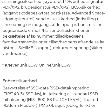
scanningssikkerhed (krypteret PDF, enhedssignatur
PDF/XPS, brugersignatur PDF/XPS), BOX-sikkerhed
(adgangskodebeskyttet postkasse, Advanced Space-
adgangskontrol), send datasikkerhed (indstilling til
anmodning om adgangskodeinput pr. transmission,
begrænsede e-mail-/filafsendelsesfunktioner,
bekræftelse af faxnummer, tillad/begræns
faxdrivertransmissioner, tillad/begræns afsendelse fra
historik, S/MIME-support), dokumentsporing (sikkert
vandmærke)
* Kræver uniFLOW Online/uniFLOW.
Enhedssikkerhed
Beskyttelse af SSD-data [SSD-datakryptering
(FIPS140-3), SSD-lås], initialisering af standard SSD,
initialisering (NIST 800-88 PURGE LEVEL), Trusted
Platform Module (TPM 2.0), skjult joblog-funktion,