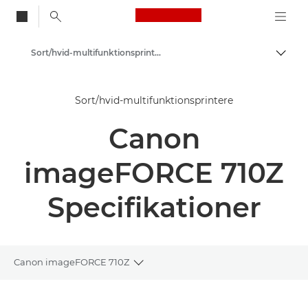
Canon Logo, back to
Sort/hvid-multifunktionsprintere
Skift
Canon
Sort/hvid-multifunktionsprintere
Løsninger og services
Canon
Erhvervsprodukter
Printere og faxmaskiner til erhverv
imageFORCE 710Z
Multifunktionsprintere – Alt-i-Én-printere
Specifikationer
Canon imageFORCE 710Z
Toggle breadcrumbs
Oversigt