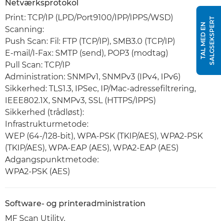
Netværksprotokol
Print: TCP/IP (LPD/Port9100/IPP/IPPS/WSD)
T
T
A
L
M
E
D
E
N
S
A
L
G
S
E
K
S
P
E
R
Scanning:
Push Scan: Fil: FTP (TCP/IP), SMB3.0 (TCP/IP)
E-mail/I-Fax: SMTP (send), POP3 (modtag)
Pull Scan: TCP/IP
Administration: SNMPv1, SNMPv3 (IPv4, IPv6)
Sikkerhed: TLS1.3, IPSec, IP/Mac-adressefiltrering,
IEEE802.1X, SNMPv3, SSL (HTTPS/IPPS)
Sikkerhed (trådløst):
Infrastrukturmetode:
WEP (64-/128-bit), WPA-PSK (TKIP/AES), WPA2-PSK
(TKIP/AES), WPA-EAP (AES), WPA2-EAP (AES)
Adgangspunktmetode:
WPA2-PSK (AES)
Software- og printeradministration
MF Scan Utility,