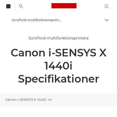
Canon Logo, back to
Sort/hvid-multifunktionsprintere
Skift
Canon
Sort/hvid-multifunktionsprintere
Løsninger og services
Canon i-SENSYS X
Erhvervsprodukter
Printere og faxmaskiner til erhverv
1440i
Multifunktionsprintere – Alt-i-Én-printere
Specifikationer
Canon i-SENSYS X 1440i
Toggle breadcrumbs
Oversigt