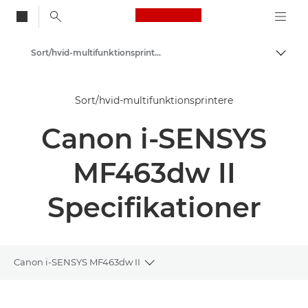
Canon Logo, back to
Sort/hvid-multifunktionsprintere
Skift
Canon
Sort/hvid-multifunktionsprintere
Løsninger og services
Canon i-SENSYS
Erhvervsprodukter
Printere og faxmaskiner til erhverv
MF463dw II
Multifunktionsprintere – Alt-i-Én-printere
Specifikationer
Canon i-SENSYS MF463dw II
Toggle breadcrumbs
Oversigt