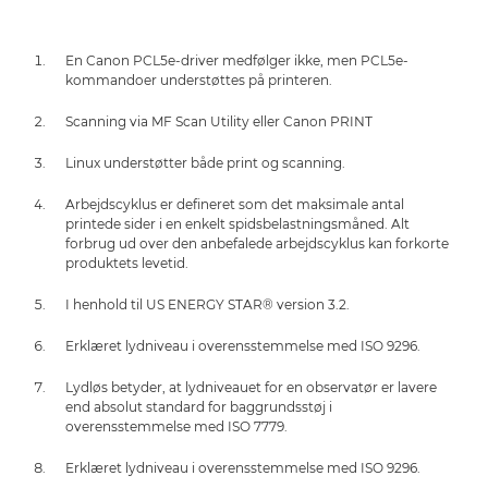
En Canon PCL5e-driver medfølger ikke, men PCL5e-
kommandoer understøttes på printeren.
Scanning via MF Scan Utility eller Canon PRINT
Linux understøtter både print og scanning.
Arbejdscyklus er defineret som det maksimale antal
printede sider i en enkelt spidsbelastningsmåned. Alt
forbrug ud over den anbefalede arbejdscyklus kan forkorte
produktets levetid.
I henhold til US ENERGY STAR® version 3.2.
Erklæret lydniveau i overensstemmelse med ISO 9296.
Lydløs betyder, at lydniveauet for en observatør er lavere
end absolut standard for baggrundsstøj i
overensstemmelse med ISO 7779.
Erklæret lydniveau i overensstemmelse med ISO 9296.