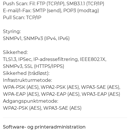
Push Scan: Fil: FTP (TCP/IP), SMB3.1.1 (TCP/IP)
E-mail/I-Fax: SMTP (send), POP3 (modtag)
Pull Scan: TCP/IP
Styring:
SNMPv1, SNMPv3 (IPv4, IPv6)
Sikkerhed:
TLS1.3, IPSec, IP-adressefiltrering, IEEE802.1X,
SNMPv3, SSL (HTTPS/IPPS)
Sikkerhed (trådløst):
Infrastrukturmetode:
WPA-PSK (AES), WPA2-PSK (AES), WPA3-SAE (AES),
WPA-EAP (AES), WPA2-EAP (AES), WPA3-EAP (AES)
Adgangspunktmetode:
WPA2-PSK (AES), WPA3-SAE (AES)
Software- og printeradministration