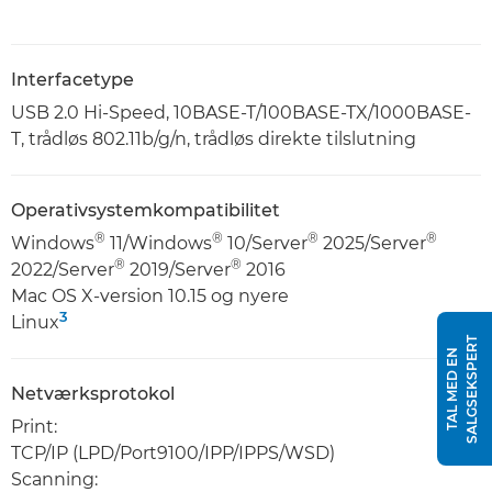
Interfacetype
USB 2.0 Hi-Speed, 10BASE-T/100BASE-TX/1000BASE-
T, trådløs 802.11b/g/n, trådløs direkte tilslutning
Operativsystemkompatibilitet
®
®
®
®
Windows
11/Windows
10/Server
2025/Server
®
®
2022/Server
2019/Server
2016
Mac OS X-version 10.15 og nyere
3
Linux
T
T
A
L
M
E
D
E
N
S
A
L
G
S
E
K
S
P
E
R
Netværksprotokol
Print:
TCP/IP (LPD/Port9100/IPP/IPPS/WSD)
Scanning: