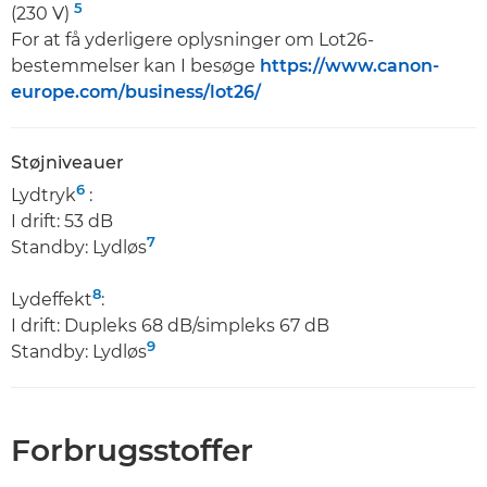
5
(230 V)
For at få yderligere oplysninger om Lot26-
bestemmelser kan I besøge
https://www.canon-
europe.com/business/lot26/
Støjniveauer
6
Lydtryk
:
I drift: 53 dB
7
Standby: Lydløs
8
Lydeffekt
:
I drift: Dupleks 68 dB/simpleks 67 dB
9
Standby: Lydløs
Forbrugsstoffer