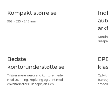
Kompakt størrelse
Ind
aut
968 × 525 × 245 mm
ark
Kontin
rullepa
Bedste
EPE
kontorunderstøttelse
klas
Tilfører mere værdi end kontorenheder
Opfyld 
med scanning, kopiering og print med
bæredy
enkeltark eller rullepapir, alt-i-én.
emball