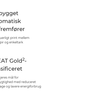
bygget
omatisk
fremfører
uerligt print mellem
pir og enkeltark
2
AT Gold
-
sificeret
jeres mål for
gtighed med reduceret
age og lavere energiforbrug