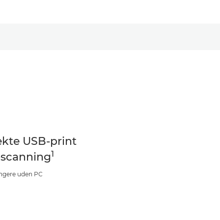
ekte USB-print
1
-scanning
ngere uden PC