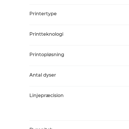
Printertype
Printteknologi
Printopløsning
Antal dyser
Linjepræcision