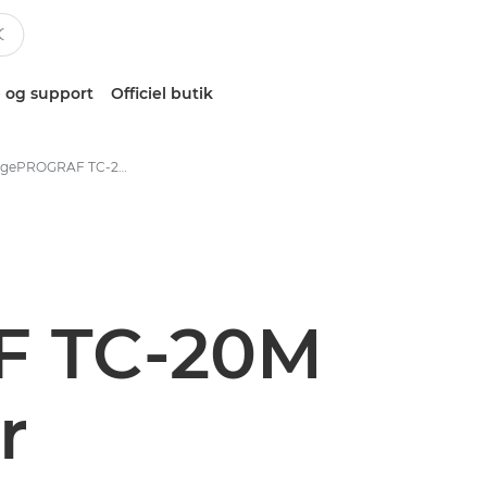
 og support
Officiel butik
Canon imagePROGRAF TC-20M | Storformatprintere – Specifikationer
F TC-20M
r