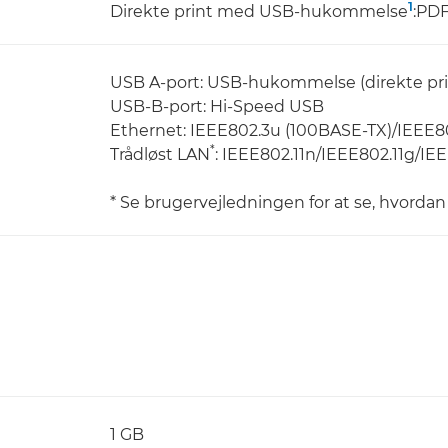
1
Direkte print med USB-hukommelse
:PDF
USB A-port: USB-hukommelse (direkte print)
USB-B-port: Hi-Speed USB
Ethernet: IEEE802.3u (100BASE-TX)/IEEE80
*
Trådløst LAN
: IEEE802.11n/IEEE802.11g/IE
* Se brugervejledningen for at se, hvordan
1 GB