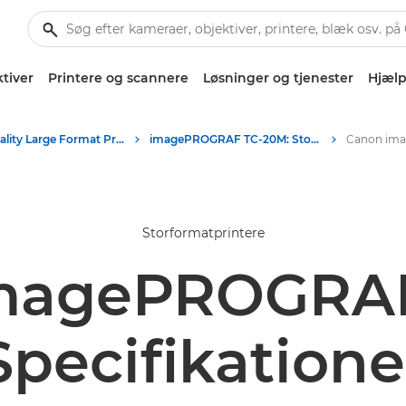
tiver
Printere og scannere
Løsninger og tjenester
Hjælp
High-Quality Large Format Printers for CAD/GIS and Stunning Graphics
imagePROGRAF TC-20M: Storformatprint i høj kvalitet
Storformatprintere
magePROGRA
Specifikatione