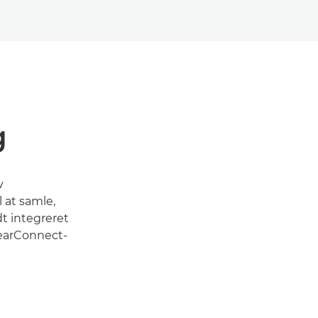
g
v
 at samle,
dt integreret
earConnect-