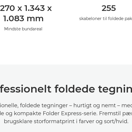
.270 x 1.343 x
255
1.083 mm
skabeloner til foldede pa
Mindste bundareal
fessionelt foldede tegni
ionelle, foldede tegninger – hurtigt og nemt – me
de og kompakte Folder Express-serie. Fremstil pæn
brugsklare storformatprint i farver og sort/hvid.