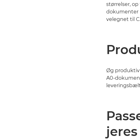
størrelser, op 
dokumenter på
velegnet til 
Prod
Øg produktivi
A0-dokument
leveringsbælt
Passe
jeres