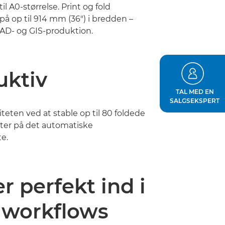
til A0-størrelse. Print og fold
 op til 914 mm (36") i bredden –
CAD- og GIS-produktion.
uktiv
TAL MED EN
SALGSEKSPERT
teten ved at stable op til 80 foldede
er på det automatiske
e.
r perfekt ind i
 workflows