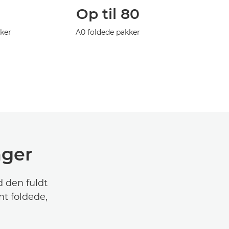
Op til 80
kker
A0 foldede pakker
nger
d den fuldt
t foldede,