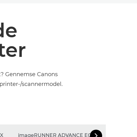
de
ter
dukt? Gennemse Canons
 printer-/scannermodel.
DX
imageRUNNER ADVANCE EQ80
imageR
