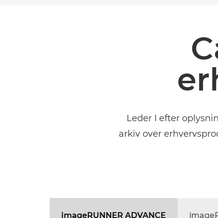
C
er
Leder I efter oplysn
arkiv over erhvervspro
imageRUNNER ADVANCE
image