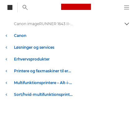
Canon Logo, back to
Canon imageRUNNER 1643 II-serien – Printere til erhverv
Skift
Canon
Løsninger og services
Erhvervsprodukter
Printere og faxmaskiner til erhverv
Multifunktionsprintere – Alt-i-Én-printere
Sort/hvid-multifunktionsprintere