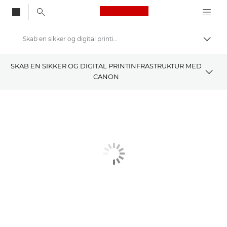
Canon Logo, back to
Skab en sikker og digital printinfrastruktur
Skift
Canon
SKAB EN SIKKER OG DIGITAL PRINTINFRASTRUKTUR MED
CANON
Løsninger og services
Kontakt
Webinar
Case Studies
Fordele
Reklamefilm