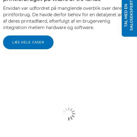
T
T
A
L
M
E
D
E
N
S
A
L
G
S
E
K
S
P
E
R
Envidan var udfordret på manglende overblik over deres
printforbrug. De havde derfor behov for en detaljeret analyse
af deres printadfærd, efterfulgt af en brugervenlig
integration mellem hardware og software.
LÆS HELE CASEN