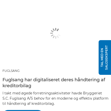
T
T
A
L
M
E
D
E
N
S
A
L
G
S
E
K
S
P
E
R
FUGLSANG
Fuglsang har digitaliseret deres håndtering af
kreditorbilag
I takt med øgede forretningsaktiviteter havde Bryggeriet
S.C. Fuglsang A/S behov for en moderne og effektiv platform
til håndtering af kreditorbilag.