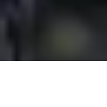
Oversigt
Support
KØB NU