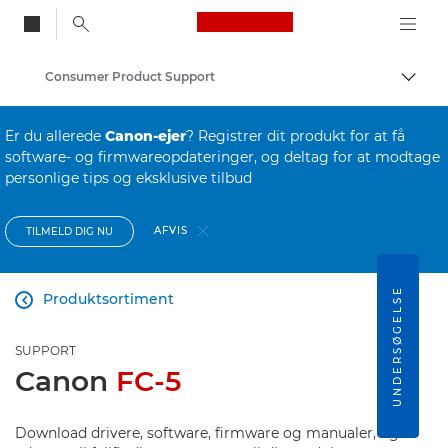
Canon Logo, back to
Consumer Product Support
Skift
Canon
Er du allerede
Canon-ejer
? Registrer dit produkt for at få
software- og firmwareopdateringer, og deltag for at modtage
personlige tips og eksklusive tilbud
AFVIS
TILMELD DIG NU
UNDERSØGELSE
Produktsortiment

SUPPORT
Canon
FC-5
Download drivere, software, firmware og manualer, og få