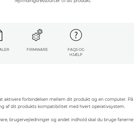
fejlfindingsressourcer til dit produkt.
ALER
FIRMWARE
FAQS OG
HJÆLP
at aktivere forbindelsen mellem dit produkt og en computer. På d
ring af dit produkts kompatibilitet med hvert operativsystem.
tware, brugervejledninger og andet indhold skal du bruge fanerne