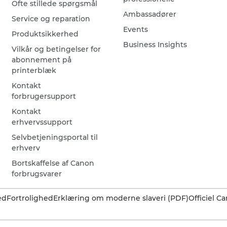
Ofte stillede spørgsmål
Ambassadører
Service og reparation
Events
Produktsikkerhed
Business Insights
Vilkår og betingelser for
abonnement på
printerblæk
Kontakt
forbrugersupport
Kontakt
erhvervssupport
Selvbetjeningsportal til
erhverv
Bortskaffelse af Canon
forbrugsvarer
ed
Fortrolighed
Erklæring om moderne slaveri (PDF)
Officiel 