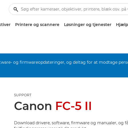
tiver
Printere og scannere
Løsninger og tjenester
Hjælp
software- og firmwareopdateringer, og deltag for at modtage pers
SUPPORT
Canon
FC-5 II
Download drivere, software, firmware og manualer, og få