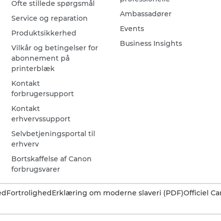
Ofte stillede spørgsmål
Ambassadører
Service og reparation
Events
Produktsikkerhed
Business Insights
Vilkår og betingelser for
abonnement på
printerblæk
Kontakt
forbrugersupport
Kontakt
erhvervssupport
Selvbetjeningsportal til
erhverv
Bortskaffelse af Canon
forbrugsvarer
ed
Fortrolighed
Erklæring om moderne slaveri (PDF)
Officiel 