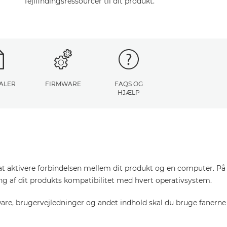
fejlfindingsressourcer til dit produkt.
ALER
FIRMWARE
FAQS OG
HJÆLP
at aktivere forbindelsen mellem dit produkt og en computer. På d
ring af dit produkts kompatibilitet med hvert operativsystem.
tware, brugervejledninger og andet indhold skal du bruge fanerne