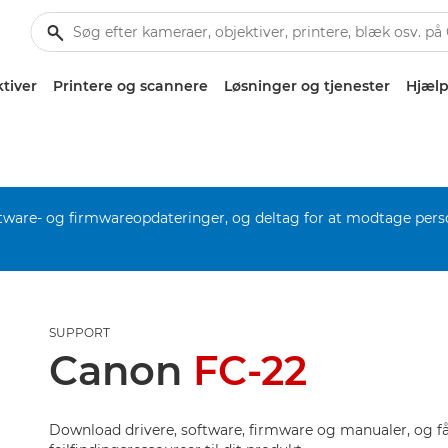
tiver
Printere og scannere
Løsninger og tjenester
Hjælp
software- og firmwareopdateringer, og deltag for at modtage pers
SUPPORT
Canon
FC-22
Download drivere, software, firmware og manualer, og få