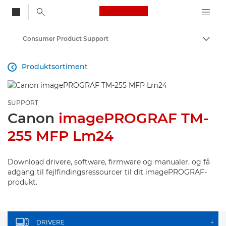
Canon Logo, back to
Consumer Product Support
Skift
Canon
Produktsortiment

SUPPORT
Canon
imagePROGRAF TM-
255 MFP Lm24
Download drivere, software, firmware og manualer, og få
adgang til fejlfindingsressourcer til dit imagePROGRAF-
produkt.
DRIVERE
+