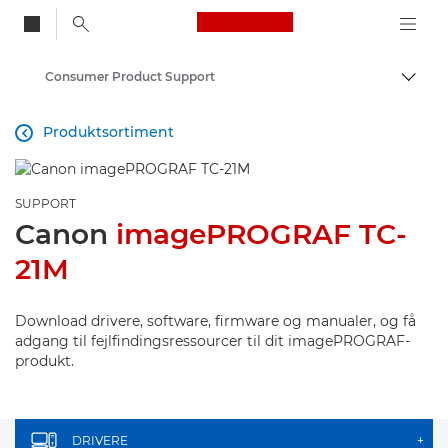
Canon Logo, back to
Consumer Product Support
Skift
Canon
Produktsortiment

SUPPORT
Canon
imagePROGRAF TC-
21M
Download drivere, software, firmware og manualer, og få
adgang til fejlfindingsressourcer til dit imagePROGRAF-
produkt.
DRIVERE
+