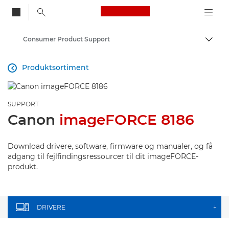
Canon Logo, back to
Consumer Product Support
Skift
Canon
Produktsortiment

SUPPORT
Canon
imageFORCE 8186
Download drivere, software, firmware og manualer, og få
adgang til fejlfindingsressourcer til dit imageFORCE-
produkt.
DRIVERE
+