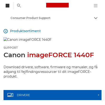
Canon Logo, back to
Consumer Product Support
Skift
Canon
Produktsortiment

SUPPORT
Canon
imageFORCE 1440F
Download drivere, software, firmware og manualer, og få
adgang til fejlfindingsressourcer til dit imageFORCE-
produkt.
DRIVERE
+