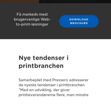
Få markeds mest
brugervenlige Web-
DOWNLOAD
BROCHURE
to-print-løsninger
Nye tendenser i
printbranchen
Samarbejdet med Pressero adresserer
de nyeste tendenser i printbranchen.
”Med en udvikling, der giver
printleverandørerne flere, men mindre
jobs er det nødvendigt med
automatisering og en lav
opstartsomkostning på jobbene for at