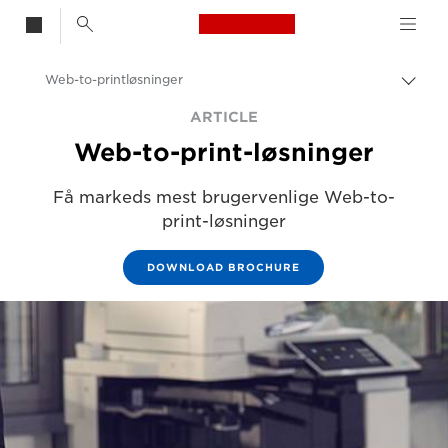
Canon Logo, back t
Web-to-printløsninger
Skift
brød
Canon
ARTICLE
Web-to-print-løsninger
Canon-software
Få markeds mest brugervenlige Web-to-
print-løsninger
DOWNLOAD BROCHURE