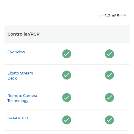
1-2
of
5
Controller/RCP
Cyanview
Elgato Stream
Deck
Remote Camera
Technology
SKAARHOJ