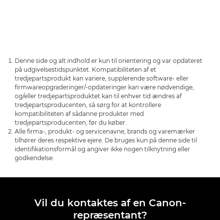
Denne side og alt indhold er kun til orientering og var opdateret
på udgivelsestidspunktet. Kompatibiliteten af et
tredjepartsprodukt kan variere, supplerende software- eller
firmwareopgraderinger/-opdateringer kan være nødvendige,
og/eller tredjepartsproduktet kan til enhver tid ændres af
tredjepartsproducenten, så sørg for at kontrollere
kompatibiliteten af sådanne produkter med
tredjepartsproducenten, før du køber.
Alle firma-, produkt- og servicenavne, brands og varemærker
tilhører deres respektive ejere. De bruges kun på denne side til
identifikationsformål og angiver ikke nogen tilknytning eller
godkendelse.
Vil du kontaktes af en Canon-
repræsentant?