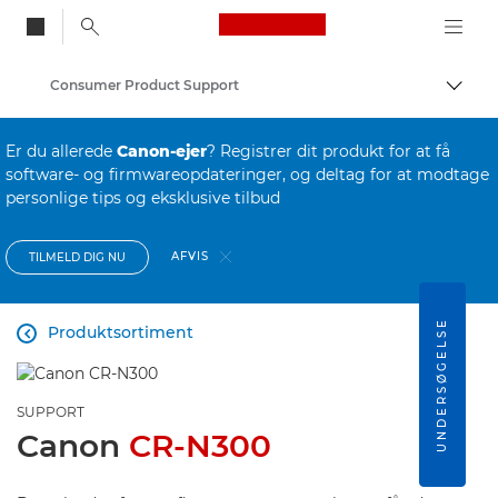
Canon Logo, back to
Consumer Product Support
Skift
Canon
Er du allerede
Canon-ejer
? Registrer dit produkt for at få
software- og firmwareopdateringer, og deltag for at modtage
personlige tips og eksklusive tilbud
AFVIS
TILMELD DIG NU
UNDERSØGELSE
Produktsortiment

SUPPORT
Canon
CR-N300