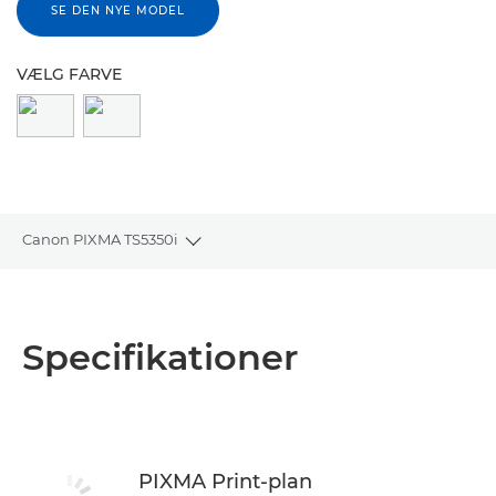
SE DEN NYE MODEL
VÆLG FARVE
Canon PIXMA TS5350i
Toggle breadcrumbs
Oversigt
Specifikationer
Specifikationer
Anmeldelser
Support
PIXMA Print-plan