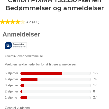
Canon PIXMA TS5350i-serien
Bedømmelser og anmeldelser
4.2
(305)
4.2
ud
af
5
stjerner.
305
anmeldelser