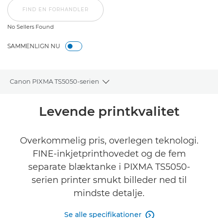
FIND EN FORHANDLER
No Sellers Found
SAMMENLIGN NU
Canon PIXMA TS5050-serien
Toggle breadcrumbs
Oversigt
Levende printkvalitet
Specifikationer
Overkommelig pris, overlegen teknologi.
FINE-inkjetprinthovedet og de fem
Anmeldelser
separate blæktanke i PIXMA TS5050-
Support
serien printer smukt billeder ned til
mindste detalje.
KØB BLÆK
Se alle specifikationer
