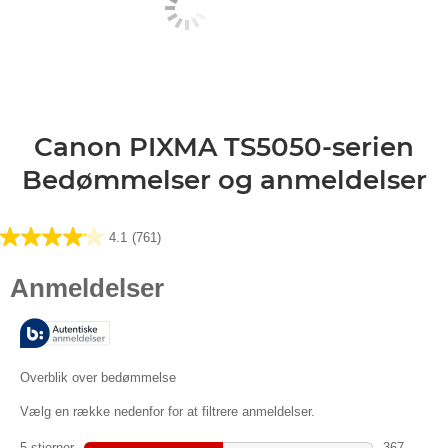
Canon PIXMA TS5050-serien
Bedømmelser og anmeldelser
4.1
(761)
4.1
ud
af
5
stjerner.
761
anmeldelser