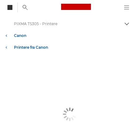
Canon Logo, back to
PIXMA TS305 - Printere
Skift
Canon
Printere fra Canon