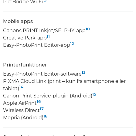
PictBridge Wi-Fi
Mobile apps
10
Canons PRINT Inkjet/SELPHY-app
11
Creative Park-app
12
Easy-PhotoPrint Editor-app
Printerfunktioner
13
Easy-PhotoPrint Editor-software
PIXMA Cloud Link (print – kun fra smartphone eller
14
tablet)
15
Canon Print Service-plugin (Android)
16
Apple AirPrint
17
Wireless Direct
18
Mopria (Android)