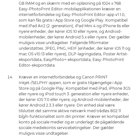
GB RAM og en skærm med en opløsning på 1024 x 768.
Easy-PhotoPrint Editor-mobilapplikationen kræver en
internetforbindelse og Easy-PhotoPrint Editor-app v1.1.0,
som kan fås gratis i App Store og Google Play. Kompatibel
med iPad Air2 (2. generation), iPad Mini 4 og iPhone 6s eller
nyere enheder, der kører iOS 10 eller nyere, og Android-
mobilenheder, der kører Android 5.x eller nyere. Der gælder
muligvis visse undtagelser. Følgende filformater
understøttes: JPEG, PNG, HEIF (enheder, der kører iOS 11 og
mac OS v10.13 eller nyere), DLP-lagringsdata, Poster Artist-
eksportdata, EasyPhoto+-eksportdata, Easy-PhotoPrint
Editor-eksportdata.
Kræver en internetforbindelse og Canon PRINT
Inkjet-/SELPHY-appen, som er gratis tilgængelige i App
Store og på Google Play. Kompatibel med iPad, iPhone 3GS
eller nyere og iPod touch 3. generation eller nyere enheder,
der kører iOS 7.0 eller nyere, og Android-mobilenheder, der
kører Android 2.3.3 eller nyere. Din enhed skal være
tilsluttet det samme aktive netværk med trådløs 802.11
b/g/n-funktionalitet som din printer. Kræver en kompatibel
konto på sociale medier og er underlagt de pågældende
sociale mediekontis servicebetingelser. Der gælder
muligvis visse undtagelser.