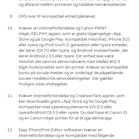
og afstand mellem printeren og trådløse netværksklienter.
DPS over IP-kompatibel enhed påkrævet.
Kræver en internetforbindelse og Canon PRINT
Inkjet-/SELPHY-appen, som er gratis tilgængelige i App
Store og på Google Play. Kompatibel med iPad, iPhone 3GS
eller nyere og iPod touch 3. generation eller nyere enheder,
der kører iOS 7.0 eller nyere, og Android-mobilenheder, der
kører Android 2.3.3 eller nyere. Din enhed skal være
tilsluttet det samme aktive netværk med trådløs 802.11
b/g/n-funktionalitet som din printer. Kræver en kompatibel
konto på sociale medier og er underlagt de pågældende
sociale mediekontis servicebetingelser. Der gælder
muligvis visse undtagelser.
Kræver internetforbindelse og Creative Park-app'en, som
kan downloades gratis i App Store og fra Google Play.
Kompatibel med operativsystemerne iOS 12.0 eller
nyere/Android OS 5.0 eller nyere. Du skal have et Canon ID
og en Canon inkjet-printer for at bruge denne app.
Easy-PhotoPrint Editor-softwaren kræver en
internetforbindelse og er kompatibel med følgende