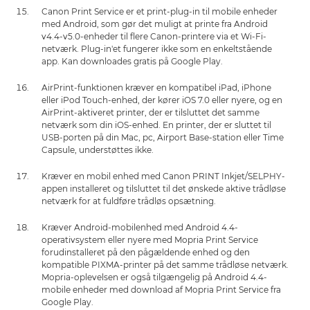
Canon Print Service er et print-plug-in til mobile enheder
med Android, som gør det muligt at printe fra Android
v4.4-v5.0-enheder til flere Canon-printere via et Wi-Fi-
netværk. Plug-in'et fungerer ikke som en enkeltstående
app. Kan downloades gratis på Google Play.
AirPrint-funktionen kræver en kompatibel iPad, iPhone
eller iPod Touch-enhed, der kører iOS 7.0 eller nyere, og en
AirPrint-aktiveret printer, der er tilsluttet det samme
netværk som din iOS-enhed. En printer, der er sluttet til
USB-porten på din Mac, pc, Airport Base-station eller Time
Capsule, understøttes ikke.
Kræver en mobil enhed med Canon PRINT Inkjet/SELPHY-
appen installeret og tilsluttet til det ønskede aktive trådløse
netværk for at fuldføre trådløs opsætning.
Kræver Android-mobilenhed med Android 4.4-
operativsystem eller nyere med Mopria Print Service
forudinstalleret på den pågældende enhed og den
kompatible PIXMA-printer på det samme trådløse netværk.
Mopria-oplevelsen er også tilgængelig på Android 4.4-
mobile enheder med download af Mopria Print Service fra
Google Play.