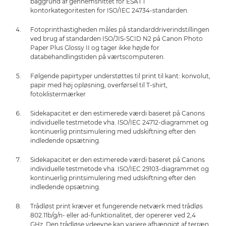
baggrund af gennemsnittet for ESAT i
kontorkategoritesten for ISO/IEC 24734-standarden.
Fotoprinthastigheden måles på standarddriverindstillingen
ved brug af standarden ISO/JIS-SCID N2 på Canon Photo
Paper Plus Glossy II og tager ikke højde for
databehandlingstiden på værtscomputeren.
Følgende papirtyper understøttes til print til kant: konvolut,
papir med høj opløsning, overførsel til T-shirt,
fotoklistermærker
Sidekapacitet er den estimerede værdi baseret på Canons
individuelle testmetode vha. ISO/IEC 24712-diagrammet og
kontinuerlig printsimulering med udskiftning efter den
indledende opsætning.
Sidekapacitet er den estimerede værdi baseret på Canons
individuelle testmetode vha. ISO/IEC 29103-diagrammet og
kontinuerlig printsimulering med udskiftning efter den
indledende opsætning.
Trådløst print kræver et fungerende netværk med trådløs
802.11b/g/n- eller ad-funktionalitet, der opererer ved 2,4
GHz. Den trådløse ydeevne kan variere afhængigt af terræn