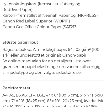
Lykønskningskort (fremstillet af Avery og
RedRiverPaper),
Karton (fremstillet af Neenah Paper og INKPRESS),
Canon Red Label Superior (WOP111)
Canon Oce Office Colour Paper (SAT213)
Største papirinput
Bageste bakke: Almindeligt papir: 64-105 g/m² (100
ark) eller understøttet originalt Canon-papir
Se online-manualen for en detaljeret liste over
grænser for papirbelastning, som varierer afhængigt
af medietype og den valgte sidestørrelse.
Papirformater
A4, A5, B5,A6, LTR, LGL, 4" x 6" (10x15 cm), 5" x 7" (13x18
cm), 7" x 10" (18x25 cm), 8" x 10" (20x25 cm), kvadratisk
5" x 5" (127 mm x 127 mm), kvadratisk 3,5" x 3,5" (89