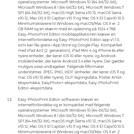
operativsystemer: Microsoft Windows 10 (64-bit/32-bit),
Microsoft Windows 8.1 (64-bit/32-bit), Microsoft Windows 7
SP1 (64-bit/32-bit), macOS High Sierra v10.13, macOS Sierra
v10.12, Mac OS X El Capitan v10.11 og Mac OS X El Capv10.10.5.
Minimumskravene til Windows og macOS/Mac OS X er: 2
GB RAM og en skærm med en opløsning på 1024 x 768.
Easy-PhotoPrint Editor-mobilapplikationen kræver en
internetforbindelse og Easy-PhotoPrint Editor-app v1.1.0,
som kan fås gratis i App Store og Google Play. Kompatibel
med iPad Air2 (2. generation), iPad Mini 4 og iPhone 6s eller
nyere enheder, der kører iOS 10 eller nyere, og Android-
mobilenheder, der kører Android 5.x eller nyere. Der gælder
muligvis visse undtagelser. Følgende filformater
understøttes: JPEG, PNG, HEIF (enheder, der kører iOS 11 og
mac OS v10.13 eller nyere), DLP-lagringsdata, Poster Artist-
eksportdata, EasyPhoto+-eksportdata, Easy-PhotoPrint
Editor-eksportdata.
Easy-PhotoPrint Editor-softwaren kræver en
internetforbindelse og er kompatibel med følgende
operativsystemer: Microsoft Windows 10 (64-bit/32-bit),
Microsoft Windows 8.1 (64-bit/32-bit), Microsoft Windows 7
SP1 (64-bit/32-bit), macOS High Sierra v10.13, macOS Sierra
v10.12, Mac OS X El Capitan v10.11 og Mac OS X El Capv10.10.5.
Minimumskravene til Windows og macOS/Mac OS X er: 2