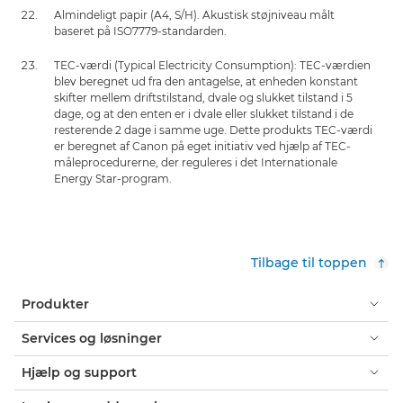
Almindeligt papir (A4, S/H). Akustisk støjniveau målt
baseret på ISO7779-standarden.
TEC-værdi (Typical Electricity Consumption): TEC-værdien
blev beregnet ud fra den antagelse, at enheden konstant
skifter mellem driftstilstand, dvale og slukket tilstand i 5
dage, og at den enten er i dvale eller slukket tilstand i de
resterende 2 dage i samme uge. Dette produkts TEC-værdi
er beregnet af Canon på eget initiativ ved hjælp af TEC-
måleprocedurerne, der reguleres i det Internationale
Energy Star-program.
Tilbage til toppen
Produkter
Services og løsninger
Hjælp og support