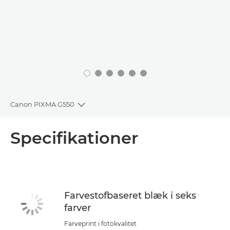
Canon PIXMA G550
Toggle breadcrumbs
Oversigt
Specifikationer
Specifikationer
Support
Farvestofbaseret blæk i seks
farver
KØB BLÆK
Farveprint i fotokvalitet